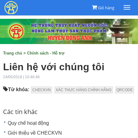
Giỏ hàng
Togg
navi
Trang chủ
>
Chính sách - Hỗ trợ
Liên hệ với chúng tôi
24/05/2018 | 10:46:46
Từ khóa:
CHECKVN
XÁC THỰC HÀNG CHÍNH HÃNG
QRCODE
Các tin khác
Quy chế hoạt động
Giới thiệu về CHECKVN