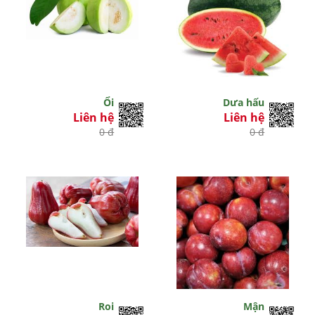
Ổi
Dưa hấu
Liên hệ
Liên hệ
0 đ
0 đ
Roi
Mận