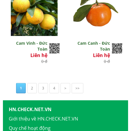
Cam Vinh - Đức
Cam Canh - Đức
Toàn
Toàn
Liên hệ
Liên hệ
0 đ
0 đ
1
2
3
4
>
>>
HN.CHECK.NET.VN
Giới thiệu về HN.CHECK.NET.VN
Quy chế hoạt động