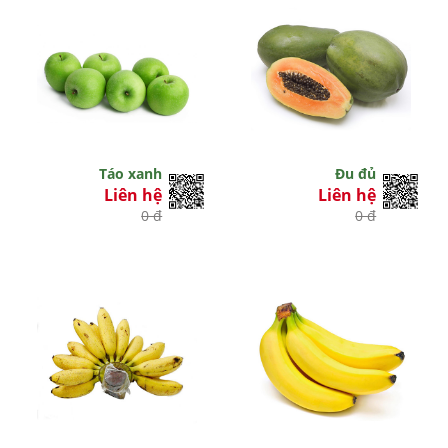
Táo xanh
Đu đủ
Liên hệ
Liên hệ
0 đ
0 đ