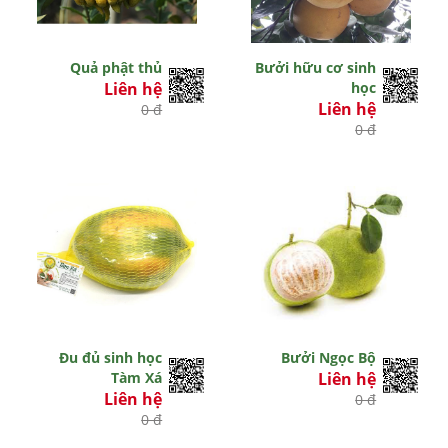
Quả phật thủ
Bưởi hữu cơ sinh
Liên hệ
học
Liên hệ
0 đ
0 đ
Đu đủ sinh học
Bưởi Ngọc Bộ
Tàm Xá
Liên hệ
Liên hệ
0 đ
0 đ