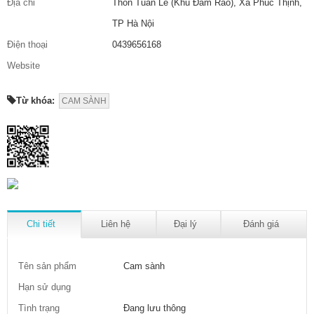
Địa chỉ
Thôn Tuân Lề (Khu Đầm Rào), Xã Phúc Thịnh,
TP Hà Nội
Điện thoại
0439656168
Website
Từ khóa:
CAM SÀNH
Chi tiết
Liên hệ
Đại lý
Đánh giá
Tên sản phẩm
Cam sành
Hạn sử dụng
Tình trạng
Đang lưu thông