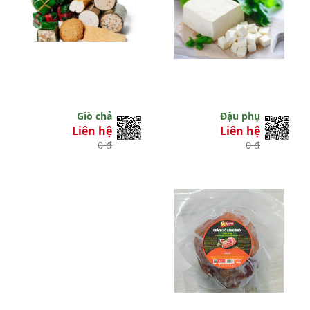
Giò chả
Đậu phụ
Liên hệ
Liên hệ
0 đ
0 đ