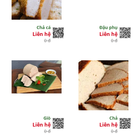
Chả cá
Đậu phụ
Liên hệ
Liên hệ
0 đ
0 đ
Giò
Chả
Liên hệ
Liên hệ
0 đ
0 đ