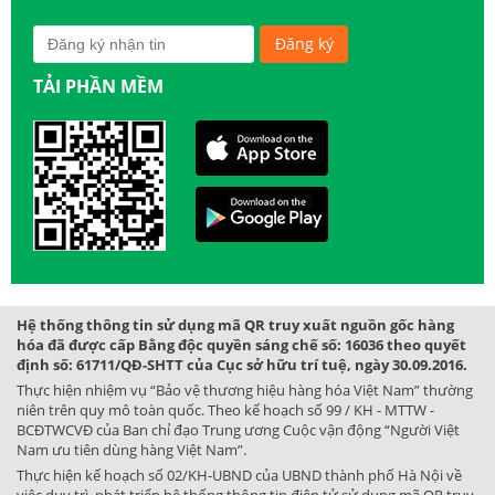
TẢI PHẦN MỀM
Hệ thống thông tin sử dụng mã QR truy xuất nguồn gốc hàng
hóa đã được cấp Bằng độc quyền sáng chế số: 16036 theo quyết
định số: 61711/QĐ-SHTT của Cục sở hữu trí tuệ, ngày 30.09.2016.
Thực hiện nhiệm vụ “Bảo vệ thương hiệu hàng hóa Việt Nam” thường
niên trên quy mô toàn quốc. Theo kế hoạch số 99 / KH - MTTW -
BCĐTWCVĐ của Ban chỉ đạo Trung ương Cuộc vận động “Người Việt
Nam ưu tiên dùng hàng Việt Nam”.
Thực hiện kế hoạch số 02/KH-UBND của UBND thành phố Hà Nội về
việc duy trì, phát triển hệ thống thông tin điện tử sử dụng mã QR truy