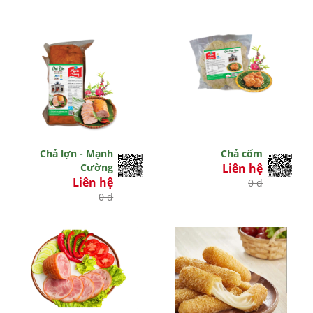
Chả lợn - Mạnh
Chả cốm
Cường
Liên hệ
Liên hệ
0 đ
0 đ