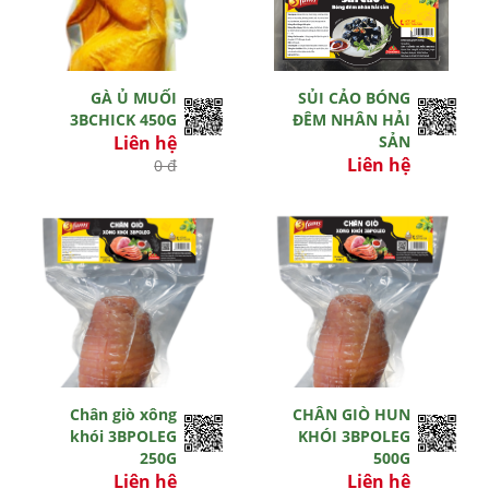
GÀ Ủ MUỐI
SỦI CẢO BÓNG
3BCHICK 450G
ĐÊM NHÂN HẢI
Liên hệ
SẢN
Liên hệ
0 đ
0 đ
Chân giò xông
CHÂN GIÒ HUN
khói 3BPOLEG
KHÓI 3BPOLEG
250G
500G
Liên hệ
Liên hệ