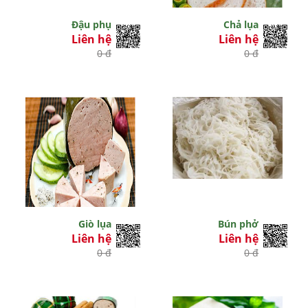
Đậu phụ
Chả lụa
Liên hệ
Liên hệ
0 đ
0 đ
Giò lụa
Bún phở
Liên hệ
Liên hệ
0 đ
0 đ