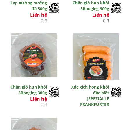
Lạp xưởng nướng
Chân giò hun khói
đá 500g
3Bpogleg 300g
Liên hệ
Liên hệ
0 đ
0 đ
Chân giò hun khói
Xúc xích hong khói
3Bpogleg 300g
đặc biệt
Liên hệ
(SPEZIALLE
FRANKFURTER
0 đ
WURST) 350g
Liên hệ
0 đ