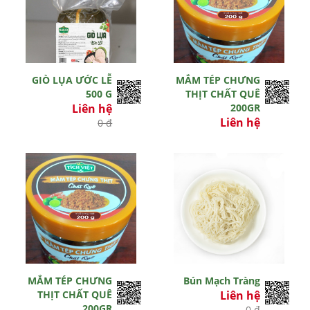
GIÒ LỤA ƯỚC LỄ
MẮM TÉP CHƯNG
500 G
THỊT CHẤT QUÊ
Liên hệ
200GR
Liên hệ
0 đ
0 đ
MẮM TÉP CHƯNG
Bún Mạch Tràng
THỊT CHẤT QUÊ
Liên hệ
200GR
0 đ