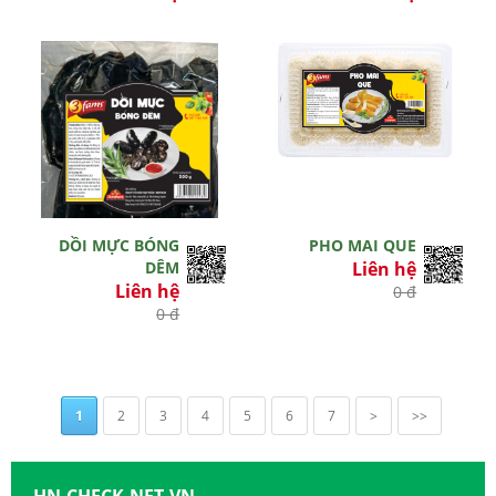
0 đ
0 đ
DỒI MỰC BÓNG
PHO MAI QUE
DÊM
Liên hệ
Liên hệ
0 đ
0 đ
1
2
3
4
5
6
7
>
>>
HN.CHECK.NET.VN