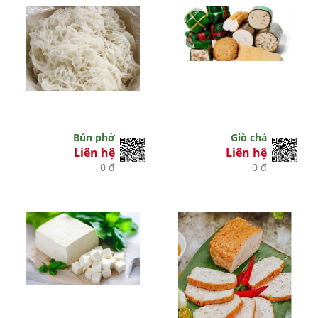
Bún phở
Giò chả
Liên hệ
Liên hệ
0 đ
0 đ