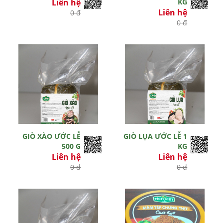
Liên hệ
KG
Liên hệ
0 đ
0 đ
GIÒ XÀO ƯỚC LỄ
GIÒ LỤA ƯỚC LỄ 1
500 G
KG
Liên hệ
Liên hệ
0 đ
0 đ