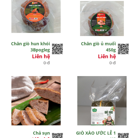
Chân giò hun khói
Chân giò ủ muối
3Bpogleg
450g
Liên hệ
Liên hệ
0 đ
0 đ
Chả sụn
GIÒ XÀO ƯỚC LỄ 1