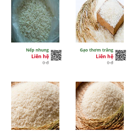
Nếp nhung
Gạo thơm trắng
Liên hệ
Liên hệ
0 đ
0 đ