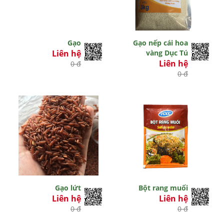
Gạo
Gạo nếp cái hoa
Liên hệ
vàng Dục Tú
Liên hệ
0 đ
0 đ
Gạo lứt
Bột rang muối
Liên hệ
Liên hệ
0 đ
0 đ