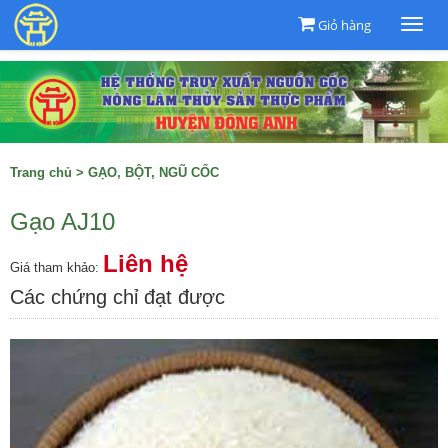
Giỏ hàng
Togg
navi
Trang chủ
>
GẠO, BỘT, NGŨ CỐC
Gạo AJ10
Liên hệ
Giá tham khảo:
Các chứng chỉ đạt được