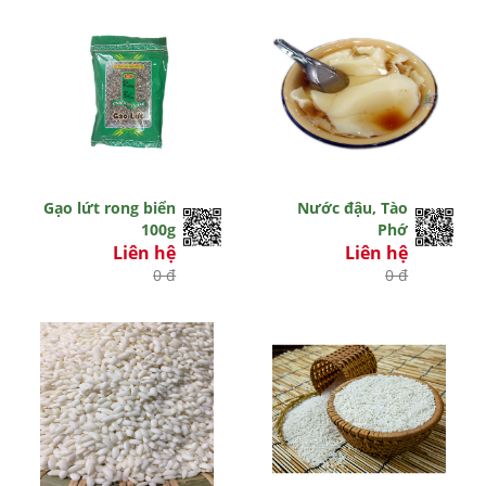
Gạo lứt rong biển
Nước đậu, Tào
100g
Phớ
Liên hệ
Liên hệ
0 đ
0 đ