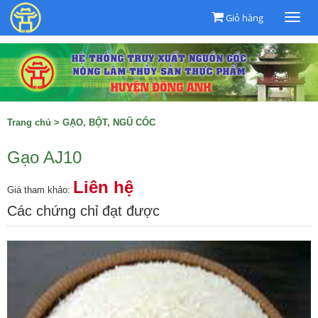
Giỏ hàng
Togg
navi
Trang chủ
>
GẠO, BỘT, NGŨ CỐC
Gạo AJ10
Liên hệ
Giá tham khảo:
Các chứng chỉ đạt được