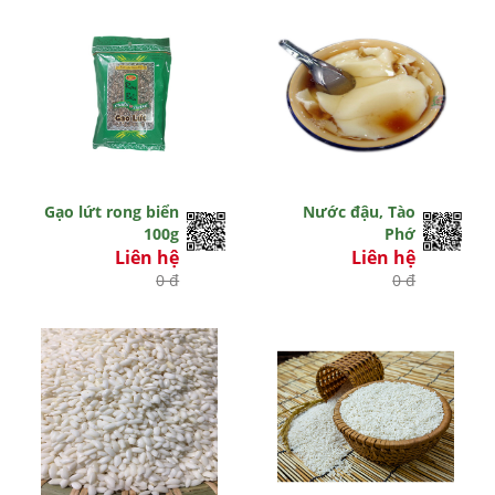
Gạo lứt rong biển
Nước đậu, Tào
100g
Phớ
Liên hệ
Liên hệ
0 đ
0 đ