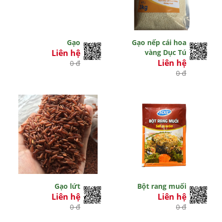
Gạo
Gạo nếp cái hoa
Liên hệ
vàng Dục Tú
Liên hệ
0 đ
0 đ
Gạo lứt
Bột rang muối
Liên hệ
Liên hệ
0 đ
0 đ