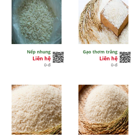
Nếp nhung
Gạo thơm trắng
Liên hệ
Liên hệ
0 đ
0 đ